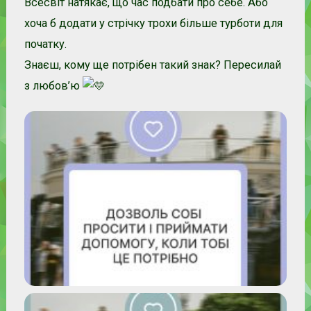
Всесвіт натякає, що час подбати про себе. Або
хоча б додати у стрічку трохи більше турботи для
початку.
Знаєш, кому ще потрібен такий знак? Пересилай
з любов’ю